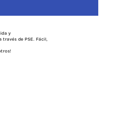
pida y
 través de PSE. Fácil,
otros!