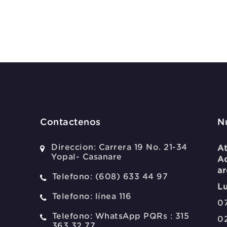
Contactenos
N
Direccion:
Carrera 19 No. 21-34
At
Yopal- Casanare
Ad
ar
Telefono:
(608) 633 44 97
Lu
Telefono:
línea 116
07
Telefono:
WhatsApp PQRs : 315
0
363 32 77